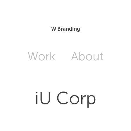
W Branding
Work
About
iU Corp