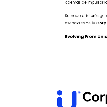
además de impulsar la
Sumado al interés genu
esenciales de
iU Cor
Evolving From Uni